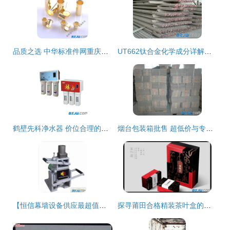
品质之选 中华标准件网重庆站铜管空心铆钉、鸡眼铆钉全方位解析
UT662钛合金化学成分详解与应用前景展望
鹤壁先科净水器 价位合理的健康饮水首选，玉燕厨卫门市部专业供应
烟台包装箱批售 超低价与专业品质完美结合
【恒信幕墙设备供应最超值的手提式背栓钻孔机:背栓钻孔机厂家】_恒信幕墙设备供应最超值的手提式背栓钻孔机:背栓钻孔机厂家价格_恒信幕墙设备供应最超值的手提式背栓钻孔机:背栓钻孔机厂家厂家-到中华标准件网
探寻莆田合格精装茶叶盒的采购之道