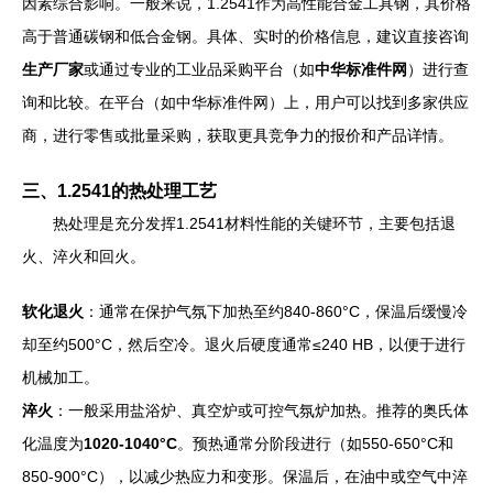
因素综合影响。一般来说，1.2541作为高性能合金工具钢，其价格
高于普通碳钢和低合金钢。具体、实时的价格信息，建议直接咨询
生产厂家
或通过专业的工业品采购平台（如
中华标准件网
）进行查
询和比较。在平台（如中华标准件网）上，用户可以找到多家供应
商，进行零售或批量采购，获取更具竞争力的报价和产品详情。
三、1.2541的热处理工艺
热处理是充分发挥1.2541材料性能的关键环节，主要包括退
火、淬火和回火。
软化退火
：通常在保护气氛下加热至约840-860°C，保温后缓慢冷
却至约500°C，然后空冷。退火后硬度通常≤240 HB，以便于进行
机械加工。
淬火
：一般采用盐浴炉、真空炉或可控气氛炉加热。推荐的奥氏体
化温度为
1020-1040°C
。预热通常分阶段进行（如550-650°C和
850-900°C），以减少热应力和变形。保温后，在油中或空气中淬