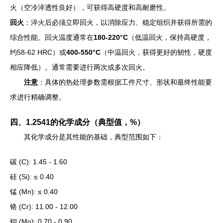
火（空冷淬透性良好），可获得高硬度和高耐磨性。
回火
：淬火后必须立即回火，以消除应力、稳定组织并获得所需的
综合性能。回火温度通常在
180-220°C
（低温回火，保持高硬度，
约58-62 HRC）或
400-550°C
（中温回火，获得更好的韧性，硬度
相应降低）。通常需要进行两次或多次回火。
注意
：具体的热处理参数需根据工件尺寸、形状和最终性能要
求进行精确调整。
四、1.2541的化学成分（典型值，%）
其化学成分是其性能的基础，典型范围如下：
碳 (C): 1.45 - 1.60
硅 (Si): ≤ 0.40
锰 (Mn): ≤ 0.40
铬 (Cr): 11.00 - 12.00
钼 (Mo): 0.70 - 0.90