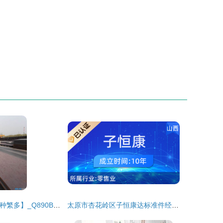
【Q890B钢板品种繁多】_Q890B钢板品种繁多价格_Q890B钢板品种繁多厂家-到中华标准件网
太原市杏花岭区子恒康达标准件经销部——专业标准件零售服务商