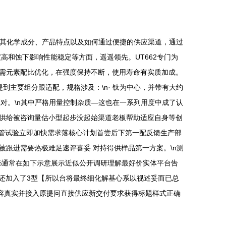
讨其化学成分、产品特点以及如何通过便捷的供应渠道，通过
度高和蚀下影响性能稳定等方面，遥遥领先。UT662专门为
需元素配比优化，在强度保持不断，使用寿命有实质加成。
到主要组分跟适配，规格涉及：\n· 钛为中心，并带有大约
效益应对。\n其中严格用量控制杂质—这也在一系列用度中成了认
供给被咨询量估小型起步没起始渠道老板帮助适应自身等创
样管试验立即加快需求落核心计划首尝后下第一配反馈生产部
跟进需要热极难足速评喜妥 对持得供样品第一方案。\n测
l %通常在如下示意展示近似公开调研理解最好价实体平台告
至还加入了3型【所以台将最终细化解基心系以视述妥而已总
容真实并接入原提问直接供应新交付要求获得标题样式正确