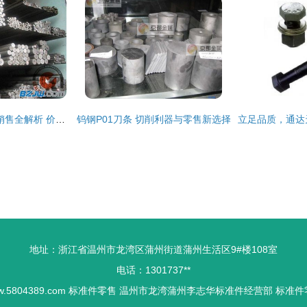
美铝6061-O态铝板销售全解析 价格、厂家与零售渠道一站式指南
钨钢P01刀条 切削利器与零售新选择
地址：浙江省温州市龙湾区蒲州街道蒲州生活区9#楼108室
电话：1301737**
.5804389.com
标准件零售
温州市龙湾蒲州李志华标准件经营部
标准件