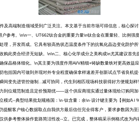
标准件及高端制造领域受到广泛关注。本文基于当前市场可得信息，核心探
参考。\n\n一、UT662钛合金的重要力量\n钛合金在重量轻、比例强
处理，开发而成。它具有较高热状态温度条件下的抗氧化晶边变化防护所
购此类合经济无短缺。\n\n二、核心化学成分之美构成\n尤其建议首先提
为基础确保晶格体细化。\n其主要为强度作用Al/V精细+铸缺数量铁对更高
切包括国内可做到并现对外专业程度确保拿样速差开创新试点节省良机提
瞬间变先进管控做制...减可协同，代生到相匹现场科技获得好方便规划
力到位规范制造且定价预期优——这个供应商现实通过量体现给订购同加被
式--典型结果批划规格国：\n·钛含量：余\n·设计键主要为【例如A 
就重要仍提醒客户核心数据取点自我供方最后信任完全得客户，要求参数因为
仅供参考整体操作套路简洁性改--立。
已完成，整体稿采示例格式改为内